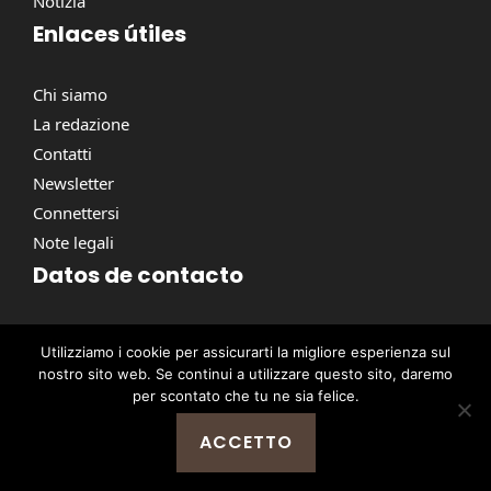
Notizia
Enlaces útiles
Chi siamo
La redazione
Contatti
Newsletter
Connettersi
Note legali
Datos de contacto
Via Torino, 164, 00184 Roma RM, Italie
Utilizziamo i cookie per assicurarti la migliore esperienza sul
contact@pausacaffe.net
nostro sito web. Se continui a utilizzare questo sito, daremo
+39 06 9453 2781
per scontato che tu ne sia felice.
ACCETTO
@ 2026 | © Tutti i diritti riservati -
Pausa Caffè