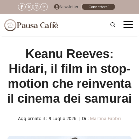
Vai
Newsletter
Connettersi
al
contenuto
Keanu Reeves:
Hidari, il film in stop-
motion che reinventa
il cinema dei samurai
Aggiornato il :
9 Luglio 2026
|
Di :
Martina Fabbri