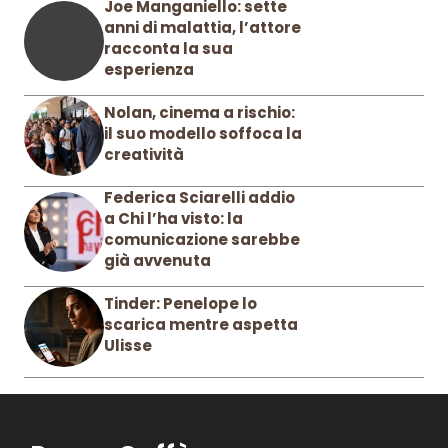
Joe Manganiello: sette
anni di malattia, l’attore
racconta la sua
esperienza
Nolan, cinema a rischio:
il suo modello soffoca la
creatività
Federica Sciarelli addio
a Chi l’ha visto: la
comunicazione sarebbe
già avvenuta
Tinder: Penelope lo
scarica mentre aspetta
Ulisse