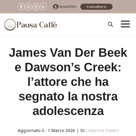
Vai
Newsletter
Connettersi
al
contenuto
James Van Der Beek
e Dawson’s Creek:
l’attore che ha
segnato la nostra
adolescenza
Aggiornato il :
1 Marzo 2026
|
Di :
Martina Fabbri