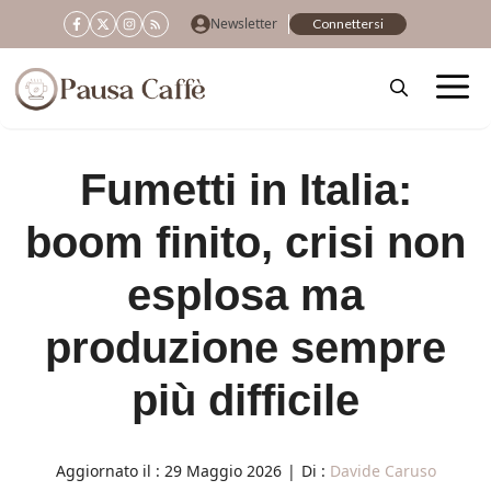
Vai
Newsletter
Connettersi
al
contenuto
Fumetti in Italia:
boom finito, crisi non
esplosa ma
produzione sempre
più difficile
Aggiornato il :
29 Maggio 2026
|
Di :
Davide Caruso