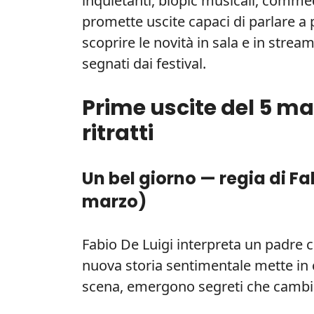
inquietanti, biopic musicali, commedie
promette uscite capaci di parlare a 
scoprire le novità in sala e in stream
segnati dai festival.
Prime uscite del 5 m
ritratti
Un bel giorno — regia di Fab
marzo
)
Fabio De Luigi interpreta un padre c
nuova storia sentimentale mette in cri
scena, emergono segreti che cambie