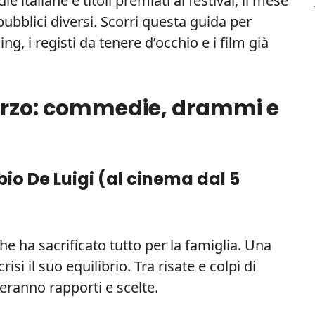
 italiane e titoli premiati ai festival, il mese
pubblici diversi. Scorri questa guida per
ing, i registi da tenere d’occhio e i film già
arzo: commedie, drammi e
io De Luigi (
al cinema dal 5
he ha sacrificato tutto per la famiglia. Una
si il suo equilibrio. Tra risate e colpi di
ranno rapporti e scelte.