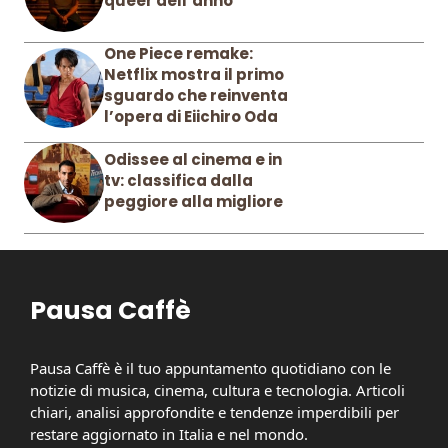
queer dell’anno
One Piece remake:
Netflix mostra il primo
sguardo che reinventa
l’opera di Eiichiro Oda
Odissee al cinema e in
tv: classifica dalla
peggiore alla migliore
Pausa Caffè
Pausa Caffè è il tuo appuntamento quotidiano con le
notizie di musica, cinema, cultura e tecnologia. Articoli
chiari, analisi approfondite e tendenze imperdibili per
restare aggiornato in Italia e nel mondo.