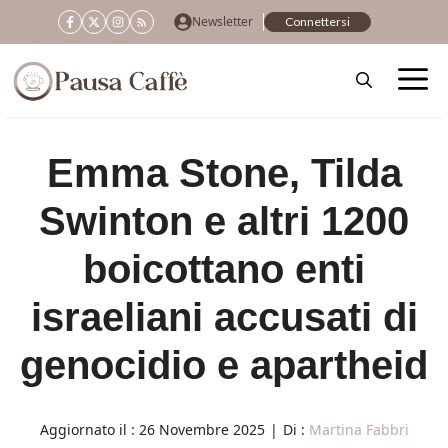
Vai
Newsletter
Connettersi
al
contenuto
Emma Stone, Tilda
Swinton e altri 1200
boicottano enti
israeliani accusati di
genocidio e apartheid
Aggiornato il :
26 Novembre 2025
|
Di :
Martina Fabbri