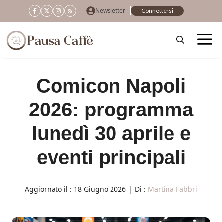
Vai
Newsletter
Connettersi
al
contenuto
Comicon Napoli
2026: programma
lunedì 30 aprile e
eventi principali
Aggiornato il :
18 Giugno 2026
|
Di :
Martina Fabbri