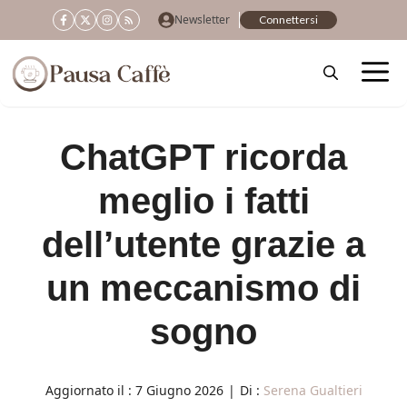
Vai
Newsletter
Connettersi
al
contenuto
ChatGPT ricorda
meglio i fatti
dell’utente grazie a
un meccanismo di
sogno
Aggiornato il :
7 Giugno 2026
|
Di :
Serena Gualtieri