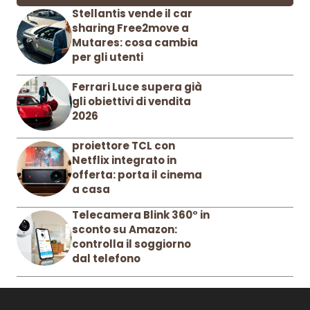
Stellantis vende il car
sharing Free2move a
Mutares: cosa cambia
per gli utenti
Ferrari Luce supera già
gli obiettivi di vendita
2026
proiettore TCL con
Netflix integrato in
offerta: porta il cinema
a casa
Telecamera Blink 360° in
sconto su Amazon:
controlla il soggiorno
dal telefono