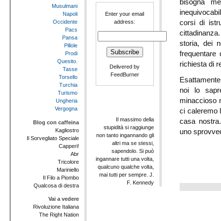
bisogna met
Musulmani
inequivocabil
Enter your email
Napoli
address:
corsi di ist
Occidente
Pacs
cittadinanza
Pansa
storia, dei 
Pillole
frequentare 
Prodi
Quesito.
richiesta di 
Delivered by
Tasse
FeedBurner
Torsello
Esattamente 
Turchia
noi lo sapr
Turismo
minaccioso n
Ungheria
Vergogna
ci caleremo l
Il massimo della
casa nostra
Blog con caffeina
stupidità si raggiunge
Kagliostro
uno sprovve
non tanto ingannando gli
Il Sorvegliato Speciale
altri ma se stessi,
Capperi!
sapendolo. Si può
Abr
ingannare tutti una volta,
Tricolore
qualcuno qualche volta,
Mariniello
mai tutti per sempre. J.
Il Filo a Piombo
F. Kennedy
Qualcosa di destra
Vai a vedere
Rivoluzione Italiana
The Right Nation