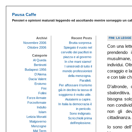
Pausa Caffe
Pensieri e opinioni maturati leggendo ed ascoltando mentre sorseggio un ca
Archivi
Recent Posts
FINI: LA LEGGE
Novembre 2006
Brutta sorpresa
Con una lette
Ottobre 2006
Spiegato il vuoto nel
prendendo i
cervello dei pacifisti in
Categorie
piazza e al governo
musulmane, l
Al Queda
In che mani siamo!
individui. Ol
Bertinotti
I sinistroidi di tutto il
Budapest 1956
coraggio e la
mondo professionisti
D’Alema
della menzogna.
e con tale c
Dacia Valent
Paralleli.
Eroismo
Per affossare il turismo
D’altronde,
Fini
già in declino la tassa di
sbalorditiva.
Follini
soggiorno è molto utile.
Forze Armate
bisogna solo
Aiutatemi a capire.
ForzeArmate
In Italia la democrazia è
non condivide 
Indulto
in pericolo.
non gli de
Islam
Sono indignato.
Letizia Moratti
cittadinanza.
Scricchiolii prima
Malgoverno
dell’implosione.
Menzogne
Io sono dell
Mid Term