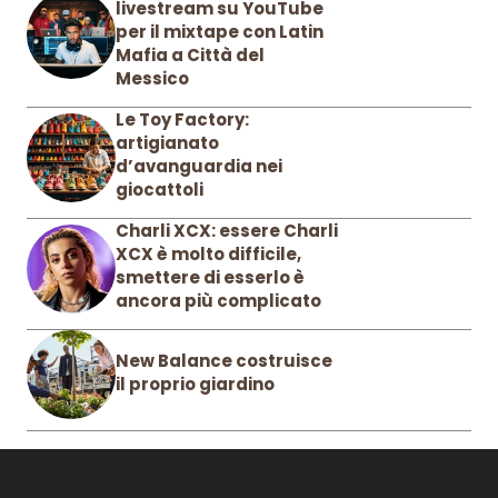
livestream su YouTube
per il mixtape con Latin
Mafia a Città del
Messico
Le Toy Factory:
artigianato
d’avanguardia nei
giocattoli
Charli XCX: essere Charli
XCX è molto difficile,
smettere di esserlo è
ancora più complicato
New Balance costruisce
il proprio giardino