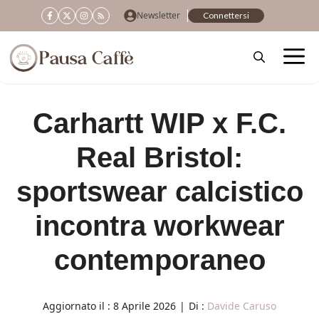
Vai
Newsletter
Connettersi
al
contenuto
Carhartt WIP x F.C.
Real Bristol:
sportswear calcistico
incontra workwear
contemporaneo
Aggiornato il :
8 Aprile 2026
|
Di :
Davide Caruso