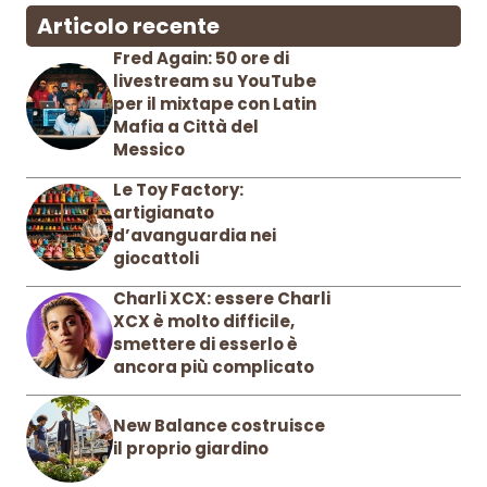
Articolo recente
Fred Again: 50 ore di
livestream su YouTube
per il mixtape con Latin
Mafia a Città del
Messico
Le Toy Factory:
artigianato
d’avanguardia nei
giocattoli
Charli XCX: essere Charli
XCX è molto difficile,
smettere di esserlo è
ancora più complicato
New Balance costruisce
il proprio giardino