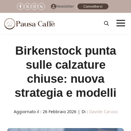
Vai
Newsletter
Connettersi
al
contenuto
Birkenstock punta
sulle calzature
chiuse: nuova
strategia e modelli
Aggiornato il :
26 Febbraio 2026
|
Di :
Davide Caruso