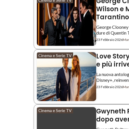
George Cl
Cinema e Serie TV
Wilson e M
Tarantino
George Clooney 
dure di Quentin Ta
23 Febbraio 2026
Mar
Love Story:
Cinema e Serie TV
e più irriv
La nuova antolog
Disney+, reinvent
23 Febbraio 2026
Mar
Gwyneth P
Cinema e Serie TV
dopo aver 