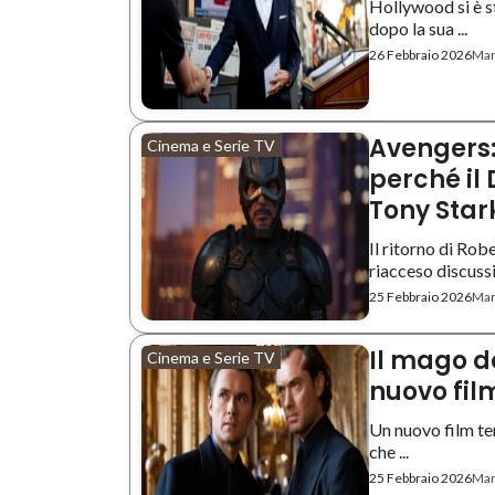
Hollywood si è s
dopo la sua ...
26 Febbraio 2026
Mar
Avengers
Cinema e Serie TV
perché il
Tony Star
Il ritorno di Ro
riacceso discussio
25 Febbraio 2026
Mar
Il mago de
Cinema e Serie TV
nuovo film
Un nuovo film ten
che ...
25 Febbraio 2026
Mar