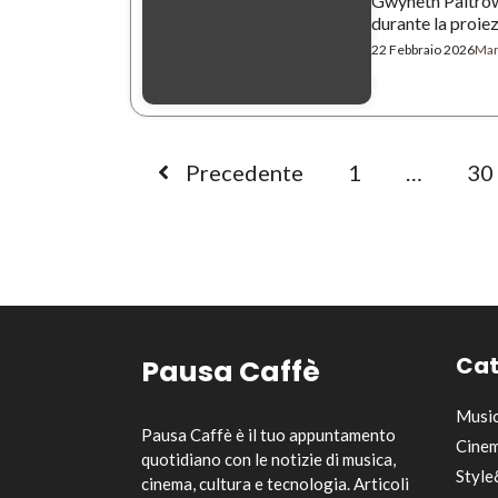
Gwyneth Paltrow 
durante la proiezi
22 Febbraio 2026
Mar
Precedente
1
…
30
Cat
Pausa Caffè
Musi
Pausa Caffè è il tuo appuntamento
Cinem
quotidiano con le notizie di musica,
Style
cinema, cultura e tecnologia. Articoli