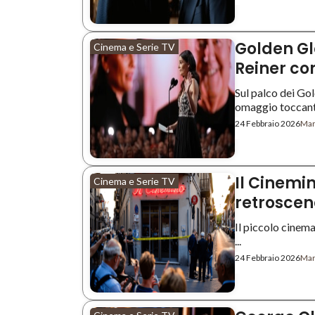
Golden Glo
Cinema e Serie TV
Reiner co
Sul palco dei Go
omaggio toccante
24 Febbraio 2026
Mar
Il Cinemin
Cinema e Serie TV
retroscen
Il piccolo cinema
...
24 Febbraio 2026
Mar