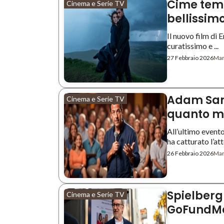
Cime temp
Cinema e Serie TV
bellissim
Il nuovo film di
curatissimo e ...
27 Febbraio 2026
Mar
Adam Sand
Cinema e Serie TV
quanto mi
All’ultimo event
ha catturato l’att
26 Febbraio 2026
Mar
Spielberg
Cinema e Serie TV
GoFundMe