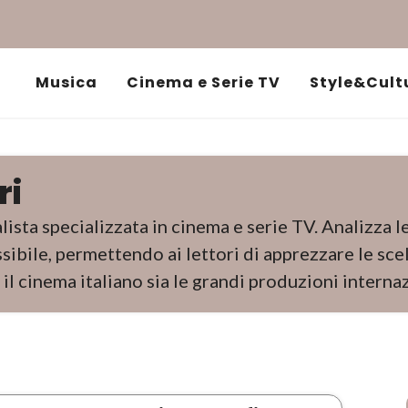
Musica
Cinema e Serie TV
Style&Cult
ri
lista specializzata in cinema e serie TV. Analizza 
sibile, permettendo ai lettori di apprezzare le scel
 il cinema italiano sia le grandi produzioni internaz