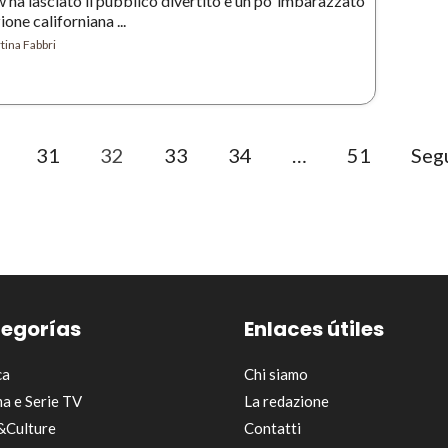
ha lasciato il pubblico divertito e un po’ imbarazzato
one californiana ...
tina Fabbri
31
32
33
34
…
51
Seg
egorías
Enlaces útiles
ca
Chi siamo
a e Serie TV
La redazione
&Culture
Contatti