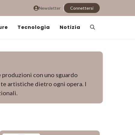
Newsletter
Connettersi
ure
Tecnologia
Notizia
le produzioni con uno sguardo
te artistiche dietro ogni opera. I
ionali.