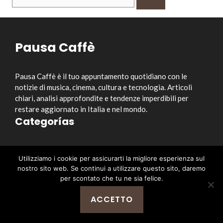
per:
Pausa Caffè
Pausa Caffè è il tuo appuntamento quotidiano con le
notizie di musica, cinema, cultura e tecnologia. Articoli
chiari, analisi approfondite e tendenze imperdibili per
restare aggiornato in Italia e nel mondo.
Categorías
Musica
Utilizziamo i cookie per assicurarti la migliore esperienza sul
Cinema e Serie TV
nostro sito web. Se continui a utilizzare questo sito, daremo
Style&Culture
per scontato che tu ne sia felice.
Tecnologia
ACCETTO
Notizia
Enlaces útiles