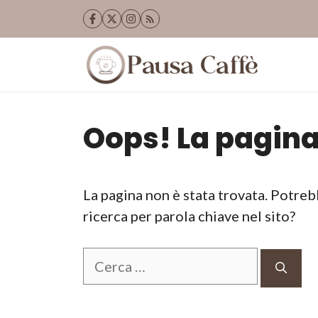
Vai
al
contenuto
Oops! La pagina
La pagina non è stata trovata. Potreb
ricerca per parola chiave nel sito?
Ricerca
per: