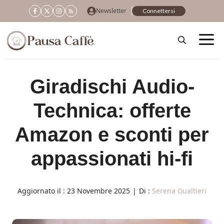
Vai
Newsletter
Connettersi
al
contenuto
Giradischi Audio-
Technica: offerte
Amazon e sconti per
appassionati hi-fi
Aggiornato il :
23 Novembre 2025
|
Di :
Serena Gualtieri