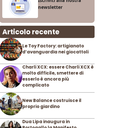
Iscriviti alla nostra
newsletter
Articolo recente
Le Toy Factory: artigianato
d’avanguardia nei giocattoli
Charli XCX: essere Charli XCX è
molto difficile, smettere di
esserlo è ancora più
complicato
New Balance costruisce il
proprio giardino
Dua Lipa inaugura in
Portogallo la Manifesto