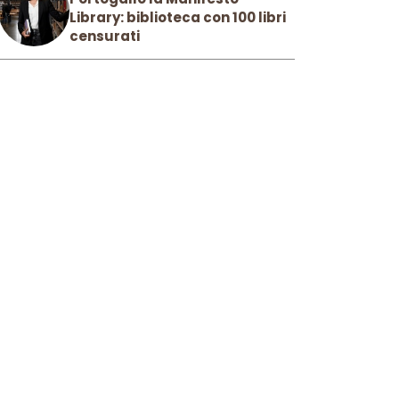
Library: biblioteca con 100 libri
censurati