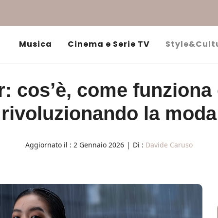
Musica
Cinema e Serie TV
Style&Cult
r: cos’è, come funziona 
rivoluzionando la moda
Aggiornato il :
2 Gennaio 2026
|
Di :
Davide Caruso