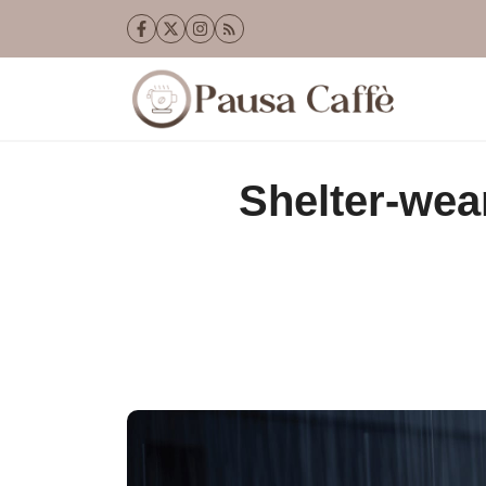
Vai
al
contenuto
Shelter-wea