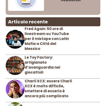
Articolo recente
Fred Again: 50 ore di
livestream su YouTube
per il mixtape con Latin
Mafia a Città del
Messico
Le Toy Factory:
artigianato
d’avanguardia nei
giocattoli
Charli XCX: essere Charli
XCX è molto difficile,
smettere di esserlo è
ancora più complicato