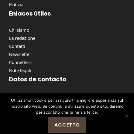
Notizia
Enlaces útiles
Chi siamo
La redazione
Contatti
Newsletter
Connettersi
Note legali
Datos de contacto
Via Torino, 164, 00184 Roma RM, Italie
Utilizziamo i cookie per assicurarti la migliore esperienza sul
contact@pausacaffe.net
nostro sito web. Se continui a utilizzare questo sito, daremo
+39 06 9453 2781
per scontato che tu ne sia felice.
ACCETTO
@ 2026 | © Tutti i diritti riservati -
Pausa Caffè