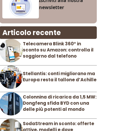
Iscriviti alla nostra
newsletter
Articolo recente
Telecamera Blink 360° in
sconto su Amazon: controlla il
soggiorno dal telefono
Stellantis: conti migliorano ma
Europa resta il tallone d’Achille
Colonnina di ricarica da 1,5 MW:
Dongfeng sfida BYD con una
delle più potenti al mondo
SodaStream in sconto: offerte
attive, modelli e dove