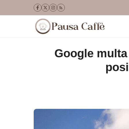
Vai
al
contenuto
Google multa 
posi