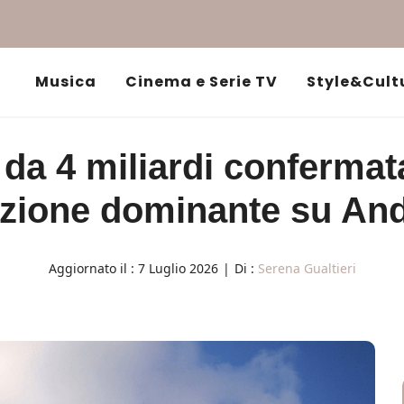
Musica
Cinema e Serie TV
Style&Cult
da 4 miliardi confermat
zione dominante su An
Aggiornato il :
7 Luglio 2026
|
Di :
Serena Gualtieri