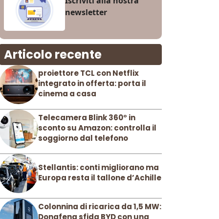
Iscriviti alla nostra
newsletter
Articolo recente
proiettore TCL con Netflix
integrato in offerta: porta il
cinema a casa
Telecamera Blink 360° in
sconto su Amazon: controlla il
soggiorno dal telefono
Stellantis: conti migliorano ma
Europa resta il tallone d’Achille
Colonnina di ricarica da 1,5 MW:
Dongfeng sfida BYD con una