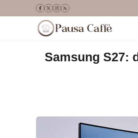
Vai
al
contenuto
Samsung S27: di