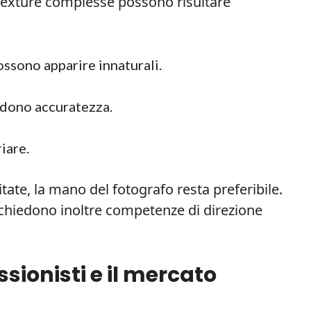
 o texture complesse possono risultare
possono apparire innaturali.
rdono accuratezza.
iare.
itate, la mano del fotografo resta preferibile.
chiedono inoltre competenze di direzione
sionisti e il mercato