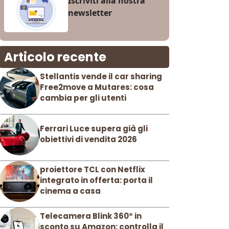
Iscriviti alla nostra
newsletter
Articolo recente
Stellantis vende il car sharing
Free2move a Mutares: cosa
cambia per gli utenti
Ferrari Luce supera già gli
obiettivi di vendita 2026
proiettore TCL con Netflix
integrato in offerta: porta il
cinema a casa
Telecamera Blink 360° in
sconto su Amazon: controlla il