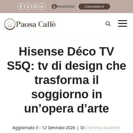
Vai
Newsletter
Connettersi
al
contenuto
Hisense Déco TV
S5Q: tv di design che
trasforma il
soggiorno in
un’opera d’arte
Aggiornato il :
12 Gennaio 2026
|
Di :
Serena Gualtieri