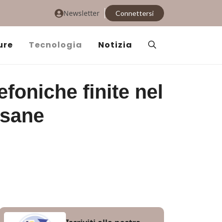
Newsletter
Connettersi
ure
Tecnologia
Notizia
efoniche finite nel
esane