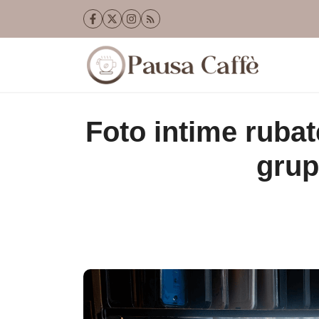
Vai
al
contenuto
Foto intime rubate
grup