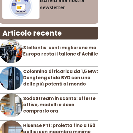
Iscriviti alla nostra
newsletter
Articolo recente
Stellantis: conti migliorano ma
Europa resta il tallone d’Achille
Colonnina di ricarica da 1,5 MW:
Dongfeng sfida BYD con una
delle più potenti al mondo
SodaStream in sconto: offerte
attive, modelli e dove
comprarlo ora
Hisense PT1: proietta fino a 150
pollici con ingombro minimo