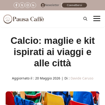
Vai
Newsletter
Connettersi
al
contenuto
Calcio: maglie e kit
ispirati ai viaggi e
alle città
Aggiornato il :
20 Maggio 2026
|
Di :
Davide Caruso