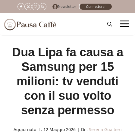
Vai
Newsletter
Connettersi
al
contenuto
Dua Lipa fa causa a
Samsung per 15
milioni: tv venduti
con il suo volto
senza permesso
Aggiornato il :
12 Maggio 2026
|
Di :
Serena Gualtieri