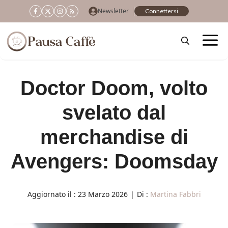
Vai
Newsletter
Connettersi
al
contenuto
Doctor Doom, volto
svelato dal
merchandise di
Avengers: Doomsday
Aggiornato il :
23 Marzo 2026
|
Di :
Martina Fabbri