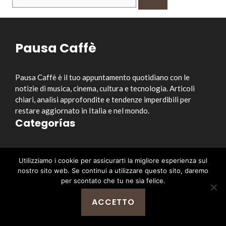
per:
Pausa Caffè
Pausa Caffè è il tuo appuntamento quotidiano con le
notizie di musica, cinema, cultura e tecnologia. Articoli
chiari, analisi approfondite e tendenze imperdibili per
restare aggiornato in Italia e nel mondo.
Categorías
Musica
Utilizziamo i cookie per assicurarti la migliore esperienza sul
Cinema e Serie TV
nostro sito web. Se continui a utilizzare questo sito, daremo
Style&Culture
per scontato che tu ne sia felice.
Tecnologia
ACCETTO
Notizia
Enlaces útiles