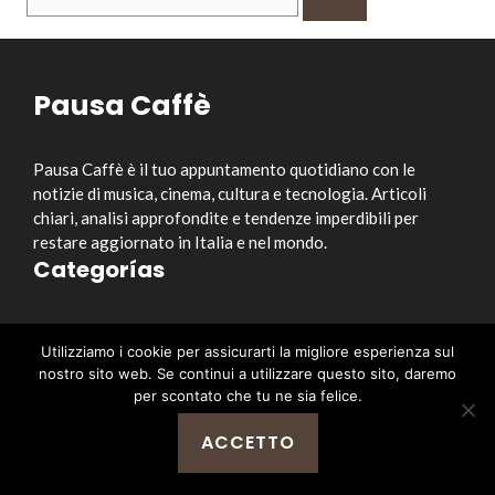
per:
Pausa Caffè
Pausa Caffè è il tuo appuntamento quotidiano con le
notizie di musica, cinema, cultura e tecnologia. Articoli
chiari, analisi approfondite e tendenze imperdibili per
restare aggiornato in Italia e nel mondo.
Categorías
Musica
Utilizziamo i cookie per assicurarti la migliore esperienza sul
Cinema e Serie TV
nostro sito web. Se continui a utilizzare questo sito, daremo
Style&Culture
per scontato che tu ne sia felice.
Tecnologia
ACCETTO
Notizia
Enlaces útiles