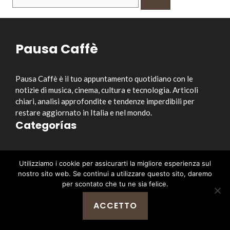
per:
Pausa Caffè
Pausa Caffè è il tuo appuntamento quotidiano con le
notizie di musica, cinema, cultura e tecnologia. Articoli
chiari, analisi approfondite e tendenze imperdibili per
restare aggiornato in Italia e nel mondo.
Categorías
Musica
Utilizziamo i cookie per assicurarti la migliore esperienza sul
Cinema e Serie TV
nostro sito web. Se continui a utilizzare questo sito, daremo
Style&Culture
per scontato che tu ne sia felice.
Tecnologia
ACCETTO
Notizia
Enlaces útiles