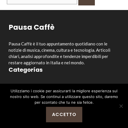
per:
Pausa Caffè
Pausa Caffè è il tuo appuntamento quotidiano con le
notizie di musica, cinema, cultura e tecnologia. Articoli
chiari, analisi approfondite e tendenze imperdibili per
restare aggiornato in Italia e nel mondo.
Categorías
Musica
Utilizziamo i cookie per assicurarti la migliore esperienza sul
Cinema e Serie TV
nostro sito web. Se continui a utilizzare questo sito, daremo
Style&Culture
per scontato che tu ne sia felice.
Tecnologia
ACCETTO
Notizia
Enlaces útiles