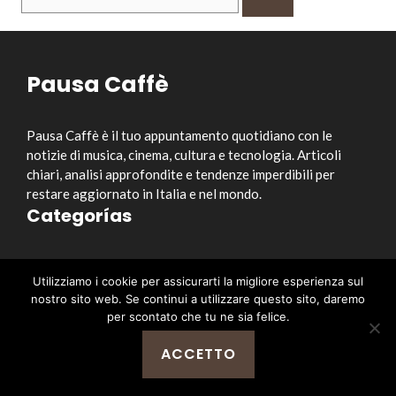
per:
Pausa Caffè
Pausa Caffè è il tuo appuntamento quotidiano con le
notizie di musica, cinema, cultura e tecnologia. Articoli
chiari, analisi approfondite e tendenze imperdibili per
restare aggiornato in Italia e nel mondo.
Categorías
Musica
Utilizziamo i cookie per assicurarti la migliore esperienza sul
Cinema e Serie TV
nostro sito web. Se continui a utilizzare questo sito, daremo
Style&Culture
per scontato che tu ne sia felice.
Tecnologia
ACCETTO
Notizia
Enlaces útiles