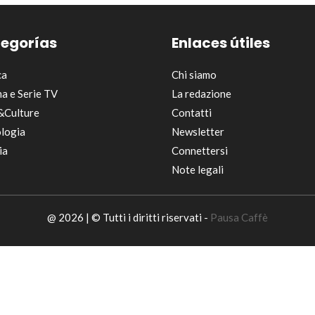
egorías
Enlaces útiles
ca
Chi siamo
a e Serie TV
La redazione
&Culture
Contatti
logia
Newsletter
ia
Connettersi
Note legali
@ 2026 | © Tutti i diritti riservati -
Pausa Caffè