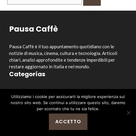
per:
Pausa Caffè
Pausa Caffè è il tuo appuntamento quotidiano con le
notizie di musica, cinema, cultura e tecnologia. Articoli
chiari, analisi approfondite e tendenze imperdibili per
restare aggiornato in Italia e nel mondo.
Categorías
Musica
Utilizziamo i cookie per assicurarti la migliore esperienza sul
Cinema e Serie TV
nostro sito web. Se continui a utilizzare questo sito, daremo
Style&Culture
per scontato che tu ne sia felice.
Tecnologia
ACCETTO
Notizia
Enlaces útiles