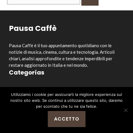
per:
Pausa Caffè
Pausa Caffè è il tuo appuntamento quotidiano con le
notizie di musica, cinema, cultura e tecnologia. Articoli
chiari, analisi approfondite e tendenze imperdibili per
restare aggiornato in Italia e nel mondo.
Categorías
Musica
Utilizziamo i cookie per assicurarti la migliore esperienza sul
Cinema e Serie TV
nostro sito web. Se continui a utilizzare questo sito, daremo
Style&Culture
per scontato che tu ne sia felice.
Tecnologia
ACCETTO
Notizia
Enlaces útiles