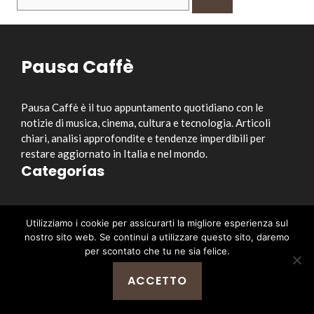
per:
Pausa Caffè
Pausa Caffè è il tuo appuntamento quotidiano con le
notizie di musica, cinema, cultura e tecnologia. Articoli
chiari, analisi approfondite e tendenze imperdibili per
restare aggiornato in Italia e nel mondo.
Categorías
Musica
Utilizziamo i cookie per assicurarti la migliore esperienza sul
Cinema e Serie TV
nostro sito web. Se continui a utilizzare questo sito, daremo
Style&Culture
per scontato che tu ne sia felice.
Tecnologia
ACCETTO
Notizia
Enlaces útiles