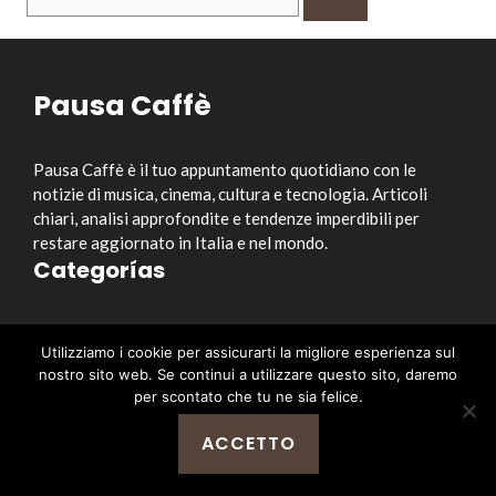
per:
Pausa Caffè
Pausa Caffè è il tuo appuntamento quotidiano con le
notizie di musica, cinema, cultura e tecnologia. Articoli
chiari, analisi approfondite e tendenze imperdibili per
restare aggiornato in Italia e nel mondo.
Categorías
Musica
Utilizziamo i cookie per assicurarti la migliore esperienza sul
Cinema e Serie TV
nostro sito web. Se continui a utilizzare questo sito, daremo
Style&Culture
per scontato che tu ne sia felice.
Tecnologia
ACCETTO
Notizia
Enlaces útiles