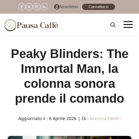
Vai
Newsletter
Connettersi
al
contenuto
Peaky Blinders: The
Immortal Man, la
colonna sonora
prende il comando
Aggiornato il :
6 Aprile 2026
|
Di :
Martina Fabbri