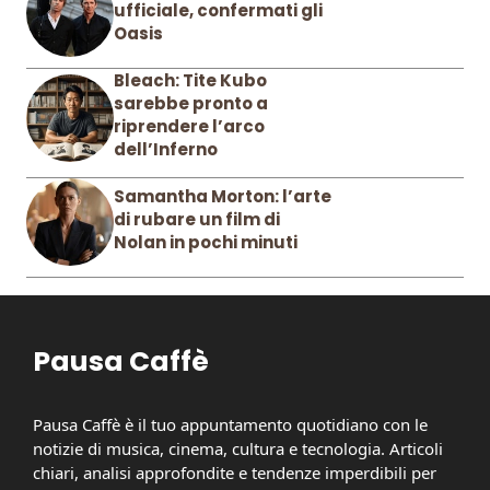
ufficiale, confermati gli
Oasis
Bleach: Tite Kubo
sarebbe pronto a
riprendere l’arco
dell’Inferno
Samantha Morton: l’arte
di rubare un film di
Nolan in pochi minuti
Pausa Caffè
Pausa Caffè è il tuo appuntamento quotidiano con le
notizie di musica, cinema, cultura e tecnologia. Articoli
chiari, analisi approfondite e tendenze imperdibili per