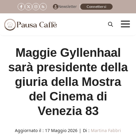
Vai
Newsletter
Connettersi
al
contenuto
Maggie Gyllenhaal
sarà presidente della
giuria della Mostra
del Cinema di
Venezia 83
Aggiornato il :
17 Maggio 2026
|
Di :
Martina Fabbri