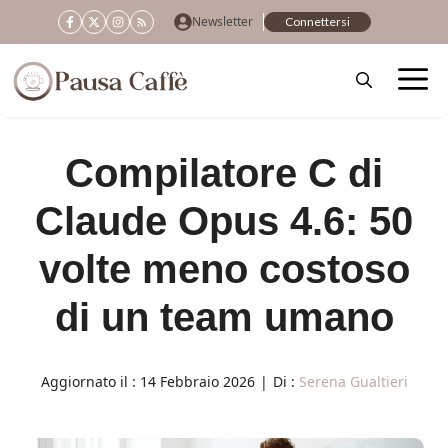
Vai
Newsletter
Connettersi
al
contenuto
Compilatore C di
Claude Opus 4.6: 50
volte meno costoso
di un team umano
Aggiornato il :
14 Febbraio 2026
|
Di :
Serena Gualtieri