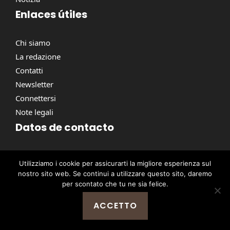
Enlaces útiles
Chi siamo
La redazione
Contatti
Newsletter
Connettersi
Note legali
Datos de contacto
Via Torino, 164, 00184 Roma RM, Italie
Utilizziamo i cookie per assicurarti la migliore esperienza sul
contact@pausacaffe.net
nostro sito web. Se continui a utilizzare questo sito, daremo
+39 06 9453 2781
per scontato che tu ne sia felice.
ACCETTO
@ 2026 | © Tutti i diritti riservati -
Pausa Caffè