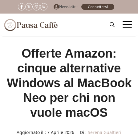
Vai
Newsletter
Connettersi
al
contenuto
Offerte Amazon:
cinque alternative
Windows al MacBook
Neo per chi non
vuole macOS
Aggiornato il :
7 Aprile 2026
|
Di :
Serena Gualtieri