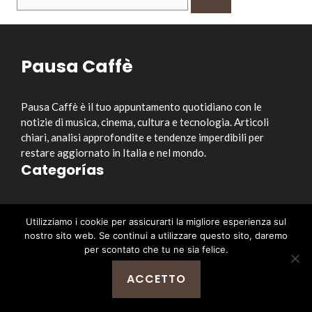
per:
Pausa Caffè
Pausa Caffè è il tuo appuntamento quotidiano con le
notizie di musica, cinema, cultura e tecnologia. Articoli
chiari, analisi approfondite e tendenze imperdibili per
restare aggiornato in Italia e nel mondo.
Categorías
Musica
Utilizziamo i cookie per assicurarti la migliore esperienza sul
Cinema e Serie TV
nostro sito web. Se continui a utilizzare questo sito, daremo
Style&Culture
per scontato che tu ne sia felice.
Tecnologia
ACCETTO
Notizia
Enlaces útiles