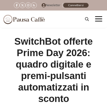
Vai
Newsletter
Connettersi
al
contenuto
SwitchBot offerte
Prime Day 2026:
quadro digitale e
premi-pulsanti
automatizzati in
sconto