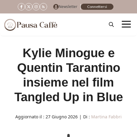
Vai
Newsletter
Connettersi
al
contenuto
Kylie Minogue e
Quentin Tarantino
insieme nel film
Tangled Up in Blue
Aggiornato il :
27 Giugno 2026
|
Di :
Martina Fabbri