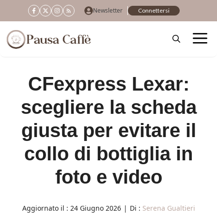
Vai
Newsletter
Connettersi
al
contenuto
CFexpress Lexar:
scegliere la scheda
giusta per evitare il
collo di bottiglia in
foto e video
Aggiornato il :
24 Giugno 2026
|
Di :
Serena Gualtieri