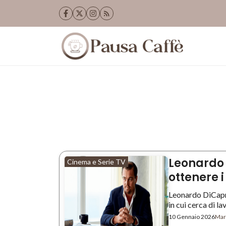
Vai
al
contenuto
Leonardo 
Cinema e Serie TV
ottenere i
Leonardo DiCapr
in cui cerca di lav
10 Gennaio 2026
Mart