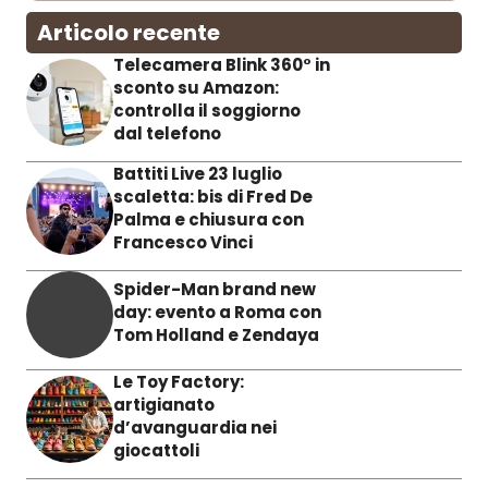
Articolo recente
Telecamera Blink 360° in
sconto su Amazon:
controlla il soggiorno
dal telefono
Battiti Live 23 luglio
scaletta: bis di Fred De
Palma e chiusura con
Francesco Vinci
Spider-Man brand new
day: evento a Roma con
Tom Holland e Zendaya
Le Toy Factory:
artigianato
d’avanguardia nei
giocattoli