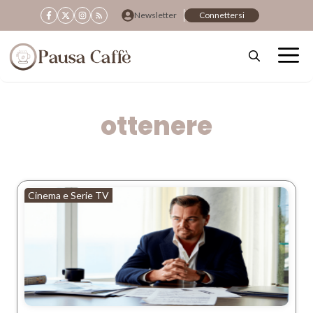
Vai
Newsletter
Connettersi
al
contenuto
ottenere
Cinema e Serie TV