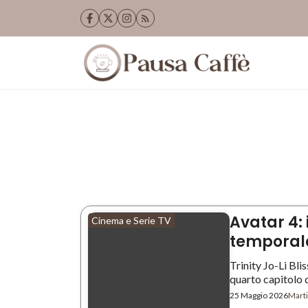
Vai
al
contenuto
Avatar 4: 
Cinema e Serie TV
temporale
Trinity Jo-Li Blis
quarto capitolo di
25 Maggio 2026
Marti