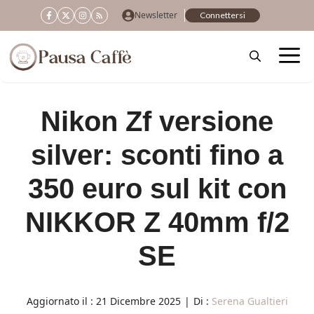
Vai
Newsletter
Connettersi
al
contenuto
Nikon Zf versione
silver: sconti fino a
350 euro sul kit con
NIKKOR Z 40mm f/2
SE
Aggiornato il :
21 Dicembre 2025
|
Di :
Serena Gualtieri