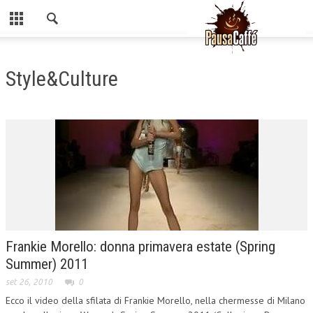
Chiudi
HOME
Style&Culture
MUSICA
CINEMA E SERIE TV
COLONNE SONORE
CONCERTI
VIDEO
Frankie Morello: donna primavera estate (Spring
STYLE&CULTURE
Summer) 2011
set 26, 2010
0
MUSIC HISTORY
Ecco il video della sfilata di Frankie Morello, nella chermesse di Milano