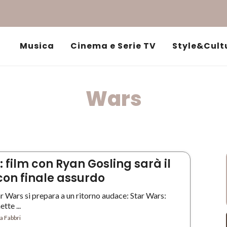
Musica
Cinema e Serie TV
Style&Cult
Wars
 film con Ryan Gosling sarà il
con finale assurdo
ar Wars si prepara a un ritorno audace: Star Wars:
tte ...
a Fabbri