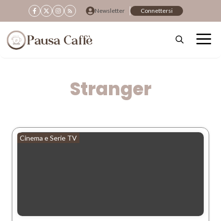
Vai
Newsletter
Connettersi
al
contenuto
Stranger
Cinema e Serie TV